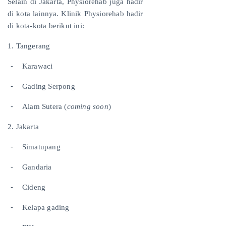
Selain di Jakarta,
Physiorehab juga hadir
di kota lainnya. Klinik Physiorehab hadir
di kota-kota berikut ini:
1. Tangerang
-
Karawaci
-
⁠Gading Serpong
-
⁠Alam Sutera (
coming soon
)
2. Jakarta
-
Simatupang
-
⁠Gandaria
-
⁠Cideng
-
⁠Kelapa gading